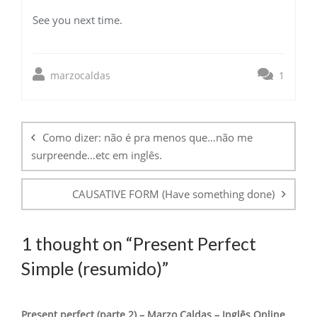
See you next time.
marzocaldas
1
Post
navigation
Como dizer: não é pra menos que…não me
surpreende…etc em inglês.
CAUSATIVE FORM (Have something done)
1 thought on “
Present Perfect
Simple (resumido)
”
Present perfect (parte 2) – Marzo Caldas – Inglês Online