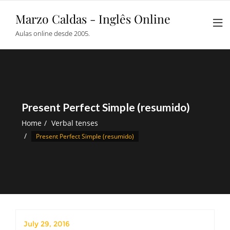
Skip
Marzo Caldas - Inglês Online
to
content
Aulas online desde 2005.
Present Perfect Simple (resumido)
Home
Verbal tenses
Present Perfect Simple (resumido)
July 29, 2016