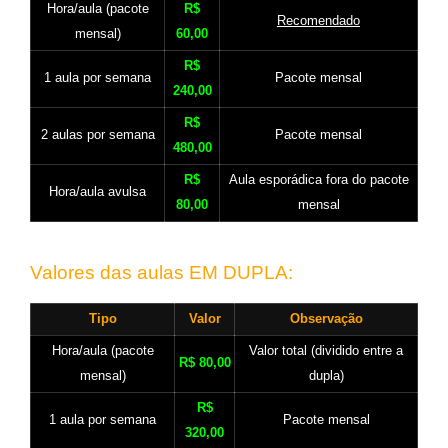
Hora/aula (pacote
R$
Recomendado
mensal)
60,00
R$
1 aula por semana
Pacote mensal
240,00
R$
2 aulas por semana
Pacote mensal
480,00
R$
Aula esporádica fora do pacote
Hora/aula avulsa
80,00
mensal
Valores das aulas EM DUPLA:
Tipo
Valor
Observação
Hora/aula (pacote
Valor total (dividido entre a
R$ 80,00
mensal)
dupla)
R$
1 aula por semana
Pacote mensal
320,00