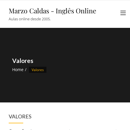
Skip
Marzo Caldas - Inglês Online
to
content
Aulas online desde 2005.
Valores
Home
Valores
VALORES