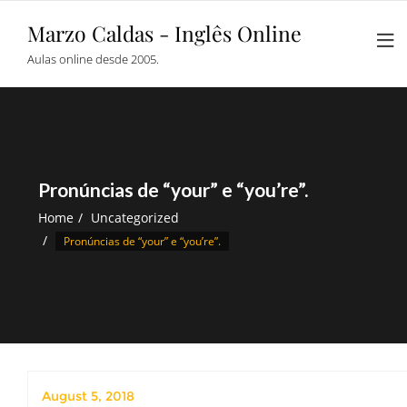
Skip
Marzo Caldas - Inglês Online
to
content
Aulas online desde 2005.
Pronúncias de “your” e “you’re”.
Home
Uncategorized
Pronúncias de “your” e “you’re”.
August 5, 2018