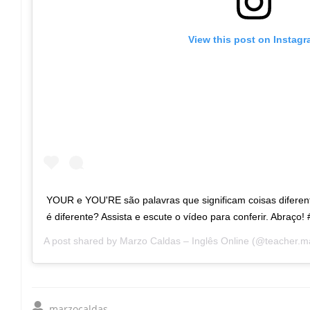
View this post on Instag
YOUR e YOU'RE são palavras que significam coisas diferen
é diferente? Assista e escute o vídeo para conferir. Abraço!
A post shared by
Marzo Caldas – Inglês Online
(@teacher.m
marzocaldas